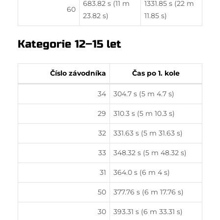
683.82 s (11 m
1331.85 s (22 m
60
23.82 s)
11.85 s)
Kategorie 12–15 let
Číslo závodníka
Čas po 1. kole
34
304.7 s (5 m 4.7 s)
29
310.3 s (5 m 10.3 s)
32
331.63 s (5 m 31.63 s)
33
348.32 s (5 m 48.32 s)
31
364.0 s (6 m 4 s)
50
377.76 s (6 m 17.76 s)
30
393.31 s (6 m 33.31 s)