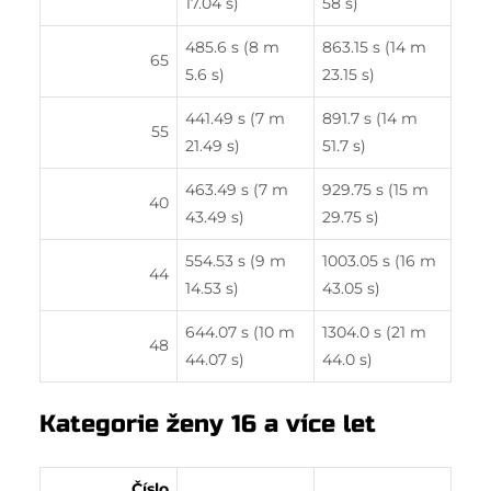
17.04 s)
58 s)
485.6 s (8 m
863.15 s (14 m
65
5.6 s)
23.15 s)
441.49 s (7 m
891.7 s (14 m
55
21.49 s)
51.7 s)
463.49 s (7 m
929.75 s (15 m
40
43.49 s)
29.75 s)
554.53 s (9 m
1003.05 s (16 m
44
14.53 s)
43.05 s)
644.07 s (10 m
1304.0 s (21 m
48
44.07 s)
44.0 s)
Kategorie ženy 16 a více let
Číslo