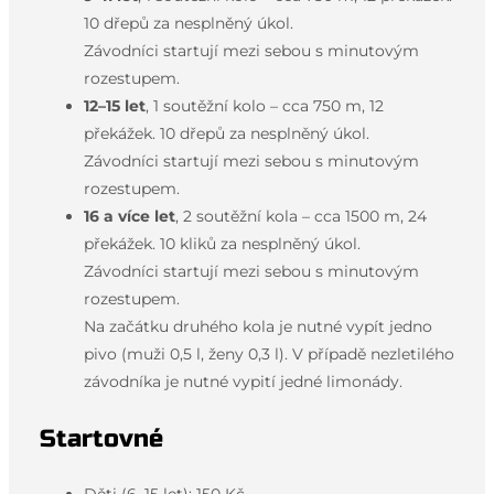
10 dřepů za nesplněný úkol.
Závodníci startují mezi sebou s minutovým
rozestupem.
12–15 let
, 1 soutěžní kolo – cca 750 m, 12
překážek. 10 dřepů za nesplněný úkol.
Závodníci startují mezi sebou s minutovým
rozestupem.
16 a více let
, 2 soutěžní kola – cca 1500 m, 24
překážek. 10 kliků za nesplněný úkol.
Závodníci startují mezi sebou s minutovým
rozestupem.
Na začátku druhého kola je nutné vypít jedno
pivo (muži 0,5 l, ženy 0,3 l). V případě nezletilého
závodníka je nutné vypití jedné limonády.
Startovné
Děti (6–15 let): 150 Kč