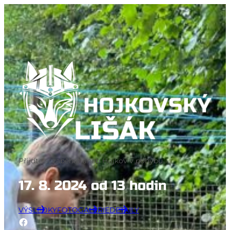
Přeskočit
na
obsah
Přijďte si zaběhat aneb Hojkov v pohybu
17. 8. 2024 od 13 hodin
VÝSLEDKY
FOTOGALERIE
DETAILY
Facebook