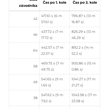
Čas po 1. kole
Čas po 2. kole
závodníka
417.61 s (6 m
796.87 s (13 m
42
57.61 s)
16.87 s)
437.72 s (7 m
826.29 s (13 m
46
17.72 s)
46.29 s)
442.57 s (7 m
892.2 s (14 m
64
22.57 s)
52.2 s)
469.75 s (7 m
900.86 s (15 m
58
49.75 s)
0.86 s)
541.65 s (9 m
1041.27 s (17 m
49
1.65 s)
21.27 s)
547.62 s (9 m
1043.58 s (17 m
38
7.62 s)
23.58 s)