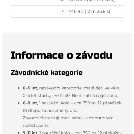
4
746.8 s (12 m 26.8 s)
Informace o závodu
Závodnické kategorie
0–5 let
, nezávodní kategorie: malé děti ve věku
0–5 let startují ve 12.30. Není nutná registrace.
6–8 let
, 1 soutěžní kolo – cca 750 m, 12 překážek.
10 dřepů za nesplněný úkol.
Závodníci startují mezi sebou s minutovým
rozestupem.
9–11 let
, 1 soutěžní kolo – cca 750 m, 12 překážek.