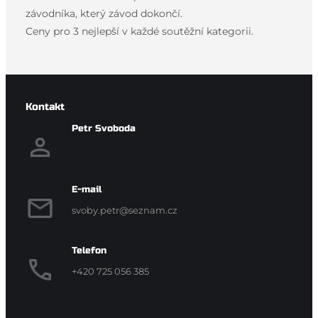
závodníka, který závod dokončí.
Ceny pro 3 nejlepší v každé soutěžní kategorii.
Kontakt
Petr Svoboda
E-mail
svoby.petr@seznam.cz
Telefon
+420 725 056 385