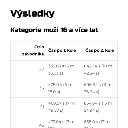
Výsledky
Kategorie muži 16 a více let
Číslo
Čas po 1. kole
Čas po 2. kole
závodníka
335.03 s (5 m
642.54 s (10 m
57
35.03 s)
42.54 s)
378.0 s (6 m
696.64 s (11 m
36
18.0 s)
36.64 s)
469.57 s (7 m
834.94 s (13 m
41
49.57 s)
54.94 s)
437.04 s (7 m
838.0 s (13 m
45